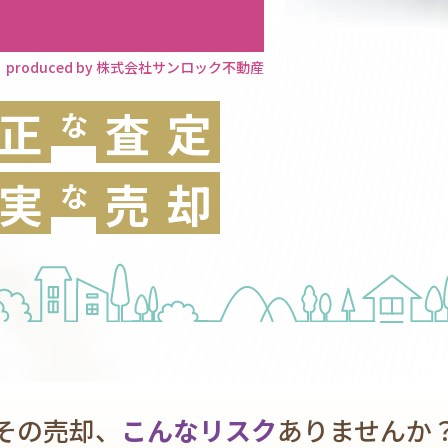
produced by 株式会社サンロック不動産
正
査
定
な
実
売
却
な
その売却、
こんなリスク
ありませんか