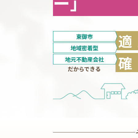
ー」
適
東御市
地域密着型
確
地元不動産会社
だからできる