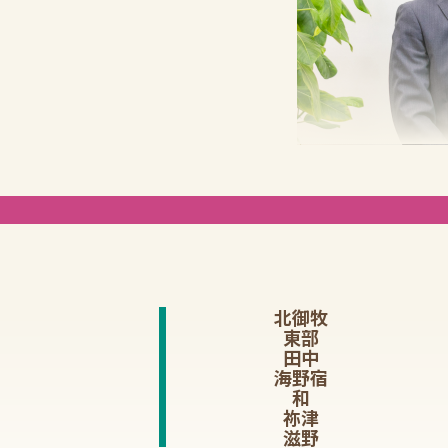
北御牧
東部
田中
海野宿
和
祢津
滋野