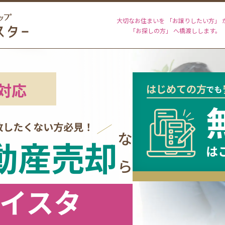
大切なお住まいを 「お譲りしたい方」 
「お探しの方」 へ橋渡しします。
対応
動産売却
なら
イスタ