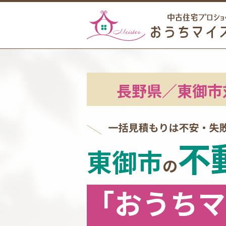
長野県
／
東御市
不
東御市
の
「おうちマ