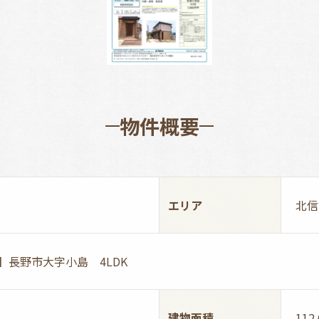
物件概要
エリア
北信
】長野市大字小島 4LDK
建物面積
112