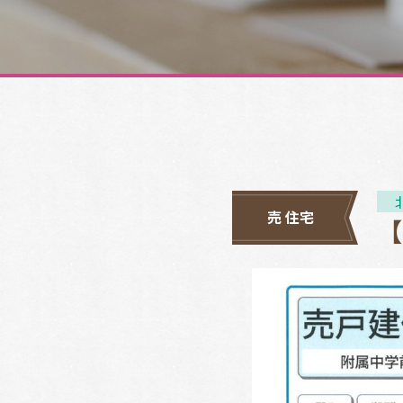
売 住宅
【