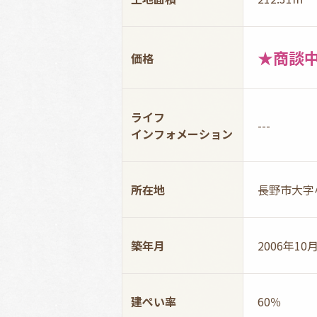
★商談
価格
ライフ
---
インフォ
メーション
所在地
長野市大字
築年月
2006年10
建ぺい率
60％