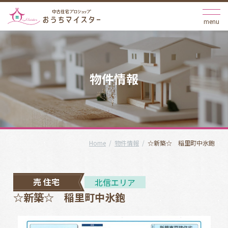
物件情報
Home
/
物件情報
/
☆新築☆ 稲里町中氷鉋
売 住宅
北信エリア
☆新築☆ 稲里町中氷鉋