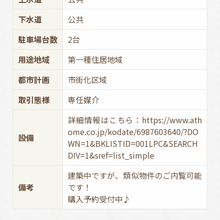
下水道
公共
駐車場台数
2台
用途地域
第一種住居地域
都市計画
市街化区域
取引態様
専任媒介
詳細情報はこちら：https://www.ath
ome.co.jp/kodate/6987603640/?DO
設備
WN=1&BKLISTID=001LPC&SEARCH
DIV=1&sref=list_simple
建築中ですが、類似物件のご内覧可能
備考
です！
購入予約受付中♪