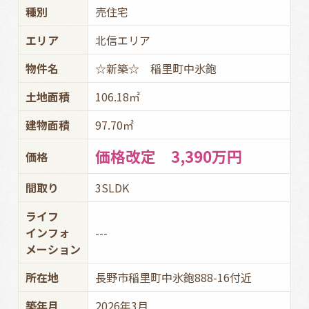
種別
売住宅
エリア
北信エリア
物件名
☆新築☆ 稲里町中氷鉋
土地面積
106.18㎡
建物面積
97.70㎡
価格改定 3,390万円
価格
間取り
3SLDK
ライフ
インフォ
---
メーション
所在地
長野市稲里町中氷鉋888-16付近
築年月
2026年3月